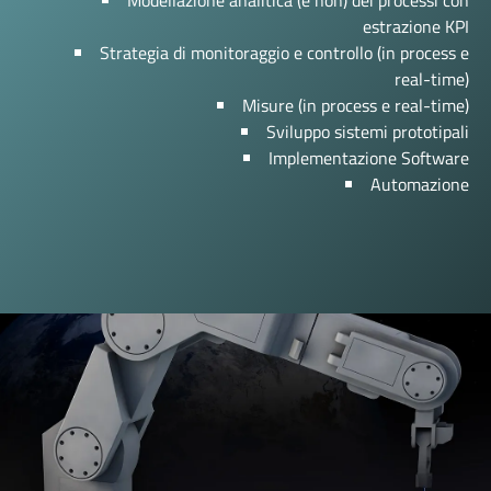
Modellazione analitica (e non) dei processi con
Scopri di più sui nostri processi sostenibili e digitali.
estrazione KPI
Strategia di monitoraggio e controllo (in process e
Scopri di più
real-time)
Misure (in process e real-time)
Sviluppo sistemi prototipali
Implementazione Software
Automazione