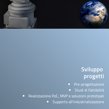
Sviluppo
progetti
Scopri di più sui nostri progetti innovativi.
Pre-progettazione
Scopri di più
Studi di Fattibilità
Realizzazione PoC, MVP e soluzioni prototipali
Supporto all'industrializzazione