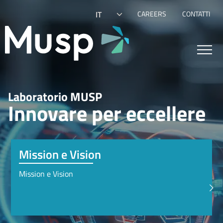
Salta al contenuto principale
Secondary links
Select your language
CAREERS
CONTATTI
Laboratorio MUSP
Innovare per eccellere
Mission e Vision
Mission e Vision
>